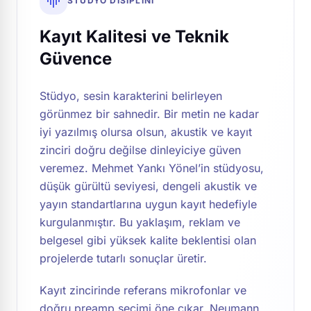
graphic_eq
STÜDYO DISIPLINI
Kayıt Kalitesi ve Teknik
Güvence
Stüdyo, sesin karakterini belirleyen
görünmez bir sahnedir. Bir metin ne kadar
iyi yazılmış olursa olsun, akustik ve kayıt
zinciri doğru değilse dinleyiciye güven
veremez. Mehmet Yankı Yönel’in stüdyosu,
düşük gürültü seviyesi, dengeli akustik ve
yayın standartlarına uygun kayıt hedefiyle
kurgulanmıştır. Bu yaklaşım, reklam ve
belgesel gibi yüksek kalite beklentisi olan
projelerde tutarlı sonuçlar üretir.
Kayıt zincirinde referans mikrofonlar ve
doğru preamp seçimi öne çıkar. Neumann