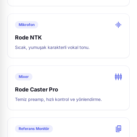
graphic_eq
Mikrofon
Rode NTK
Sıcak, yumuşak karakterli vokal tonu.
settings_input_component
Mixer
Rode Caster Pro
Temiz preamp, hızlı kontrol ve yönlendirme.
speaker_group
Referans Monitör